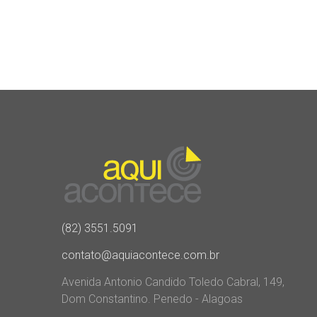
(82) 3551.5091
contato@aquiacontece.com.br
Avenida Antonio Candido Toledo Cabral, 149,
Dom Constantino. Penedo - Alagoas