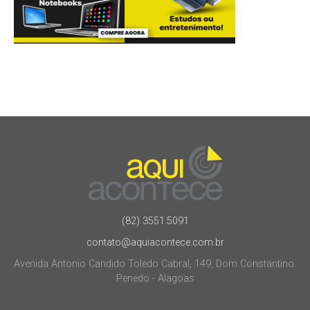
(82) 3551.5091
contato@aquiacontece.com.br
Avenida Antonio Candido Toledo Cabral, 149, Dom Constantino.
Penedo - Alagoas