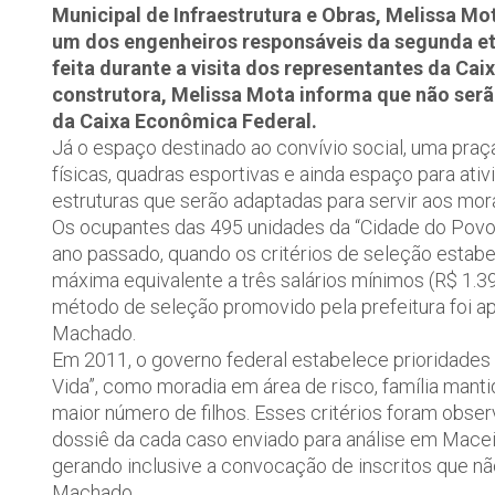
Municipal de Infraestrutura e Obras, Melissa M
um dos engenheiros responsáveis da segunda et
feita durante a visita dos representantes da Cai
construtora, Melissa Mota informa que não ser
da Caixa Econômica Federal.
Já o espaço destinado ao convívio social, uma praç
físicas, quadras esportivas e ainda espaço para at
estruturas que serão adaptadas para servir aos mor
Os ocupantes das 495 unidades da “Cidade do Povo”
ano passado, quando os critérios de seleção estab
máxima equivalente a três salários mínimos (R$ 1.395
método de seleção promovido pela prefeitura foi ap
Machado.
Em 2011, o governo federal estabelece prioridades p
Vida”, como moradia em área de risco, família manti
maior número de filhos. Esses critérios foram obse
dossiê da cada caso enviado para análise em Macei
gerando inclusive a convocação de inscritos que n
Machado.