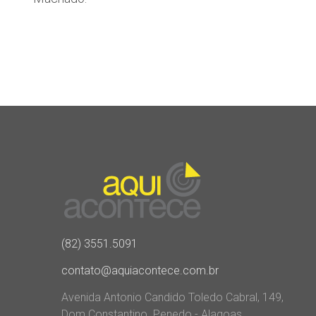
(82) 3551.5091
contato@aquiacontece.com.br
Avenida Antonio Candido Toledo Cabral, 149,
Dom Constantino. Penedo - Alagoas