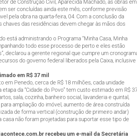
etor de Construção Civil, Aparecida Machado, as obras em
m ser concluídas ainda este mês, conforme previsão
l pela obra na quarta-feira, 04. Com a conclusão da
 as chaves das residências devem chegar às mãos dos
do está administrando o Programa “Minha Casa, Minha
ompanhando todo esse processo de perto e eles estão
s”, declarou a gerente regional que cumpre um cronogram
cursos do governo federal liberados pela Caixa, inclusive
imado em R$ 37 mil
to em Penedo, cerca de R$ 18 milhões, cada unidade
a etapa da “Cidade do Povo” tem custo estimado em R$ 3
rtos, sala, cozinha, banheiro social, lavanderia e quintal,
para ampliação do imóvel, aumento de área construída
izada de forma vertical (construção de primeiro andar)
 casa não foram projetadas para suportar esse tipo de
uiacontece.com.br recebeu um e-mail da Secretária