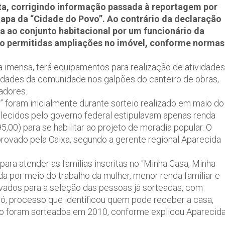
ota, corrigindo informação passada à reportagem por
apa da “Cidade do Povo”. Ao contrário da declaração
xa ao conjunto habitacional por um funcionário da
ão permitidas ampliações no imóvel, conforme normas
a imensa, terá equipamentos para realização de atividades
ividades da comunidade nos galpões do canteiro de obras,
adores.
 foram inicialmente durante sorteio realizado em maio do
elecidos pelo governo federal estipulavam apenas renda
,00) para se habilitar ao projeto de moradia popular. O
rovado pela Caixa, segundo a gerente regional Aparecida
ara atender as famílias inscritas no “Minha Casa, Minha
da por meio do trabalho da mulher, menor renda familiar e
rvados para a seleção das pessoas já sorteadas, com
ó, processo que identificou quem pode receber a casa,
ão foram sorteados em 2010, conforme explicou Aparecid