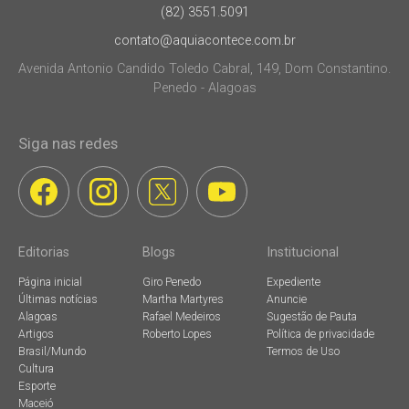
(82) 3551.5091
contato@aquiacontece.com.br
Avenida Antonio Candido Toledo Cabral, 149, Dom Constantino.
Penedo - Alagoas
Siga nas redes
Editorias
Blogs
Institucional
Página inicial
Giro Penedo
Expediente
Últimas notícias
Martha Martyres
Anuncie
Alagoas
Rafael Medeiros
Sugestão de Pauta
Artigos
Roberto Lopes
Política de privacidade
Brasil/Mundo
Termos de Uso
Cultura
Esporte
Maceió