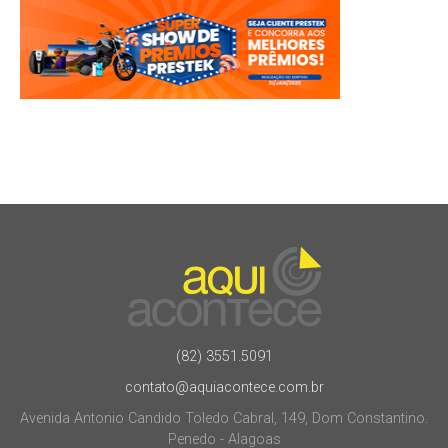
(82) 3551.5091
contato@aquiacontece.com.br
Avenida Antonio Candido Toledo Cabral, 149, Dom Constantino.
Penedo - Alagoas