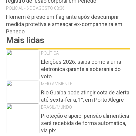
registro de lesão corporal em Penedo
POLICIAL - 6 DE AGOSTO 08:36
Homem é preso em flagrante após descumprir
medida protetiva e ameaçar ex-companheira em
Penedo
Mais lidas
POLÍTICA
Eleições 2026: saiba como a urna
eletrônica garante a soberania do
voto
MEIO AMBIENTE
Rio Guaíba pode atingir cota de alerta
até sexta-feira, 1°, em Porto Alegre
BRASIL/MUNDO
Proteção e apoio: pensão alimentícia
será recebida de forma automática,
via pix