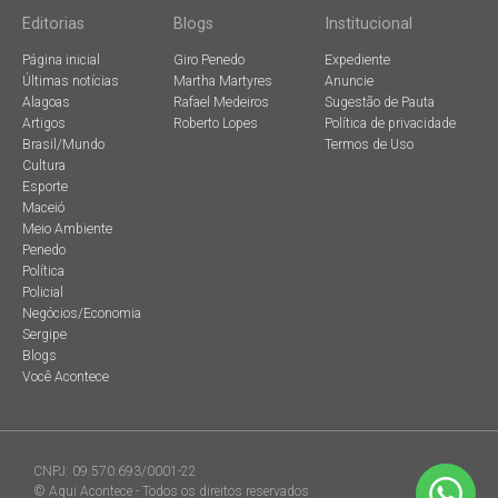
Editorias
Blogs
Institucional
Página inicial
Giro Penedo
Expediente
Últimas notícias
Martha Martyres
Anuncie
Alagoas
Rafael Medeiros
Sugestão de Pauta
Artigos
Roberto Lopes
Política de privacidade
Brasil/Mundo
Termos de Uso
Cultura
Esporte
Maceió
Meio Ambiente
Penedo
Política
Policial
Negócios/Economia
Sergipe
Blogs
Você Acontece
CNPJ: 09.570.693/0001-22
© Aqui Acontece - Todos os direitos reservados