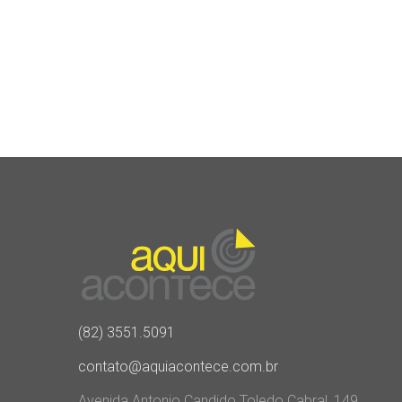
(82) 3551.5091
contato@aquiacontece.com.br
Avenida Antonio Candido Toledo Cabral, 149,