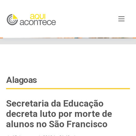
google-site-verification=EjSe5c8YipkwGd6E7NrnqocbcNz-
Xy8lpYSLnxw-AX8 google-site-verification:
googleb82de9a22cec23e8.html
Alagoas
Secretaria da Educação
decreta luto por morte de
alunos no São Francisco