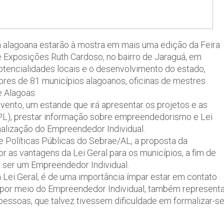
tura alagoana estarão à mostra em mais uma edição da Feira
e Exposições Ruth Cardoso, no bairro de Jaraguá, em
potencialidades locais e o desenvolvimento do estado,
res de 81 municípios alagoanos, oficinas de mestres
e Alagoas.
nto, um estande que irá apresentar os projetos e as
PL), prestar informação sobre empreendedorismo e Lei
malização do Empreendedor Individual.
 Políticas Públicas do Sebrae/AL, a proposta da
por as vantagens da Lei Geral para os municípios, a fim de
a ser um Empreendedor Individual.
 Lei Geral, é de uma importância ímpar estar em contato
, por meio do Empreendedor Individual, também represent
essoas, que talvez tivessem dificuldade em formalizar-s