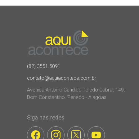
(82) 3551.5091
contato@aquiacontece.com.br
Avenida Antonio Candido Toledo Cabral, 149,
Dom Constantino. Penedo - Alagoas
Siga nas redes