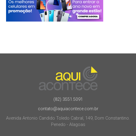
(82) 3551.5091
contato@aquiacontece.com.br
Avenida Antonio Candido Toledo Cabral, 149, Dom Constantino.
Penedo - Alagoas