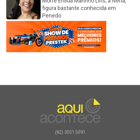
Morre Enilda Marinho Lins, a Nena,
figura bastante conhecida em
Penedo
(82) 3551.5091