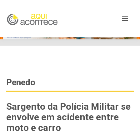
google-site-verification=EjSe5c8YipkwGd6E7NrnqocbcNz-
Xy8lpYSLnxw-AX8 google-site-verification:
googleb82de9a22cec23e8.html
Penedo
Sargento da Polícia Militar se
envolve em acidente entre
moto e carro