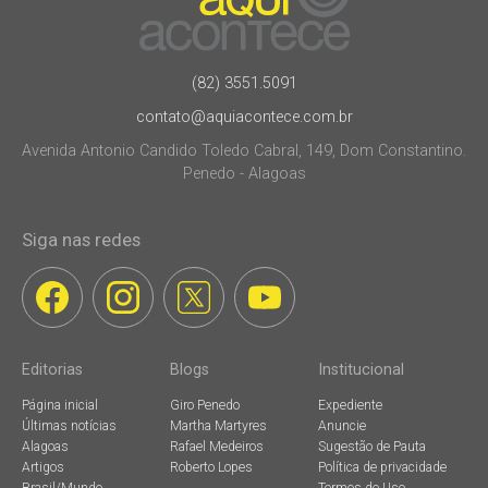
(82) 3551.5091
contato@aquiacontece.com.br
Avenida Antonio Candido Toledo Cabral, 149, Dom Constantino.
Penedo - Alagoas
Siga nas redes
Editorias
Blogs
Institucional
Página inicial
Giro Penedo
Expediente
Últimas notícias
Martha Martyres
Anuncie
Alagoas
Rafael Medeiros
Sugestão de Pauta
Artigos
Roberto Lopes
Política de privacidade
Brasil/Mundo
Termos de Uso