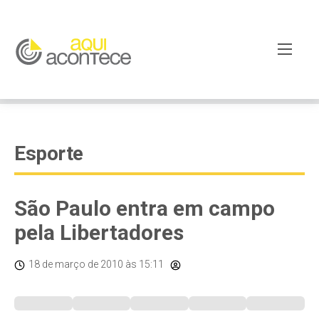
googleb82de9a22cec23e8.html
Esporte
São Paulo entra em campo
pela Libertadores
18 de março de 2010
às 15:11