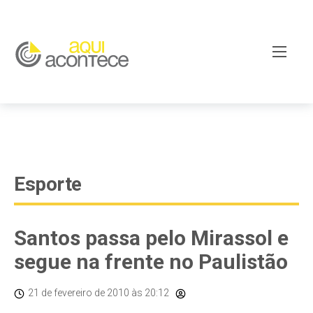
google-site-verification=EjSe5c8YipkwGd6E7NrnqocbcNz-
Xy8lpYSLnxw-AX8 google-site-verification:
googleb82de9a22cec23e8.html
Esporte
Santos passa pelo Mirassol e
segue na frente no Paulistão
21 de fevereiro de 2010
às 20:12