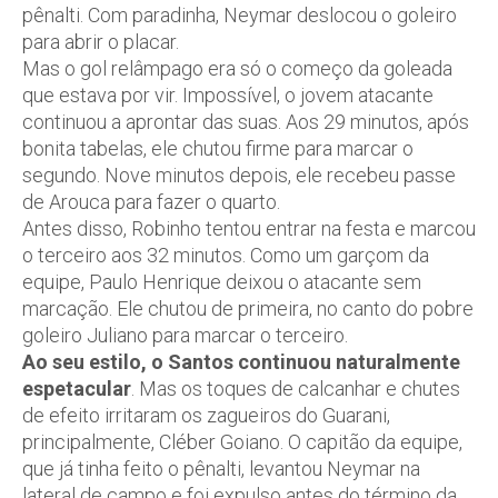
pênalti. Com paradinha, Neymar deslocou o goleiro
para abrir o placar.
Mas o gol relâmpago era só o começo da goleada
que estava por vir. Impossível, o jovem atacante
continuou a aprontar das suas. Aos 29 minutos, após
bonita tabelas, ele chutou firme para marcar o
segundo. Nove minutos depois, ele recebeu passe
de Arouca para fazer o quarto.
Antes disso, Robinho tentou entrar na festa e marcou
o terceiro aos 32 minutos. Como um garçom da
equipe, Paulo Henrique deixou o atacante sem
marcação. Ele chutou de primeira, no canto do pobre
goleiro Juliano para marcar o terceiro.
Ao seu estilo, o Santos continuou naturalmente
espetacular
. Mas os toques de calcanhar e chutes
de efeito irritaram os zagueiros do Guarani,
principalmente, Cléber Goiano. O capitão da equipe,
que já tinha feito o pênalti, levantou Neymar na
lateral de campo e foi expulso antes do término da