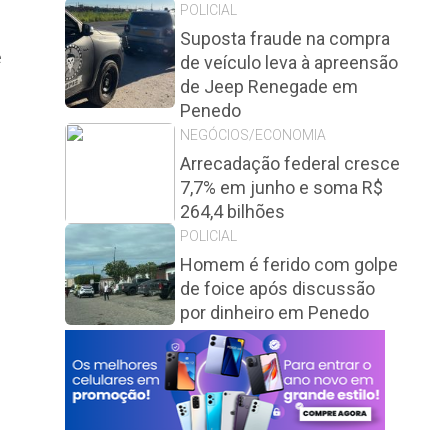
POLICIAL
e
Suposta fraude na compra
e
de veículo leva à apreensão
de Jeep Renegade em
Penedo
NEGÓCIOS/ECONOMIA
Arrecadação federal cresce
7,7% em junho e soma R$
264,4 bilhões
POLICIAL
Homem é ferido com golpe
de foice após discussão
por dinheiro em Penedo