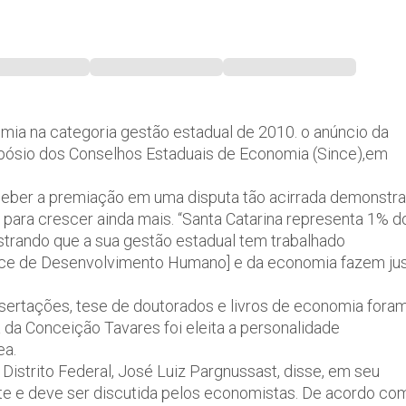
mia na categoria gestão estadual de 2010. o anúncio da
impósio dos Conselhos Estaduais de Economia (Since),em
ceber a premiação em uma disputa tão acirrada demonstra
para crescer ainda mais. “Santa Catarina representa 1% d
strando que a sua gestão estadual tem trabalhado
dice de Desenvolvimento Humano] e da economia fazem ju
ssertações, tese de doutorados e livros de economia fora
da Conceição Tavares foi eleita a personalidade
ea.
istrito Federal, José Luiz Pargnussast, disse, em seu
nte e deve ser discutida pelos economistas. De acordo co