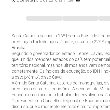
2 de setembro de 2010
às 11:39
Santa Catarina ganhou o 16º Prêmio Brasil de Econo
premiação foi feito agora à noite, durante o 22º S
Brasília.
Segundo o governador do estado, Leonel Cavan, re
que um dos menores estados do país tem potencial 
território nacional, mas nos últimos anos vem demo
corretamente. Os índices de educação, do IDH [Ín
a este prêmio”, disse Cavan.
Além de Santa Catarina, autores de monografias, di
premiados durante a cerimônia. A economista Maria 
Econômica do ano pelo trabalho desenvolvido na ár
O presidente do Conselho Regional de Economia do D
discurso, que o momento eleitoral é muito importa