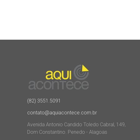
(82) 3551.5091
contato@aquiacontece.com.br
Avenida Antonio Candido Toledo Cabral, 149,
Dom Constantino. Penedo - Alagoas