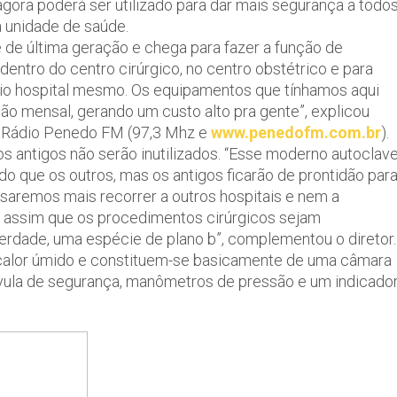
ra poderá ser utilizado para dar mais segurança a todo
 unidade de saúde.
de última geração e chega para fazer a função de
 dentro do centro cirúrgico, no centro obstétrico e para
prio hospital mesmo. Os equipamentos que tínhamos aqui
 mensal, gerando um custo alto pra gente”, explicou
a Rádio Penedo FM (97,3 Mhz e
www.penedofm.com.br
).
antigos não serão inutilizados. “Esse moderno autoclav
ado que os outros, mas os antigos ficarão de prontidão par
saremos mais recorrer a outros hospitais e nem a
ndo assim que os procedimentos cirúrgicos sejam
erdade, uma espécie de plano b”, complementou o diretor.
or calor úmido e constituem-se basicamente de uma câmara
vula de segurança, manômetros de pressão e um indicado