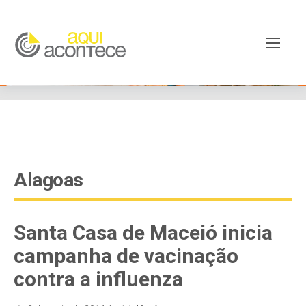
google-site-verification=EjSe5c8YipkwGd6E7NrnqocbcNz-
Xy8lpYSLnxw-AX8 google-site-verification:
googleb82de9a22cec23e8.html
Alagoas
Santa Casa de Maceió inicia
campanha de vacinação
contra a influenza