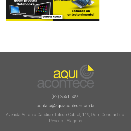
(82) 3551.5091
contato@aquiacontece.com.br
Avenida Antonio Candido Toledo Cabral, 149, Dom Constantino.
Penedo - Alagoas