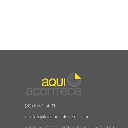
(82) 3551.5091
contato@aquiacontece.com.br
Avenida Antonio Candido Toledo Cabral, 149,