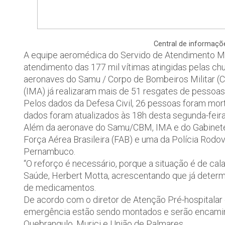
Central de informaçõ
A equipe aeromédica do Servido de Atendimento Mó
atendimento das 177 mil vítimas atingidas pelas ch
aeronaves do Samu / Corpo de Bombeiros Militar (CB
(IMA) já realizaram mais de 51 resgates de pessoas 
Pelos dados da Defesa Civil, 26 pessoas foram mor
dados foram atualizados às 18h desta segunda-feira
Além da aeronave do Samu/CBM, IMA e do Gabinete M
Força Aérea Brasileira (FAB) e uma da Polícia Rodo
Pernambuco.
“O reforço é necessário, porque a situação é de cal
Saúde, Herbert Motta, acrescentando que já deter
de medicamentos.
De acordo com o diretor de Atenção Pré-hospitalar 
emergência estão sendo montados e serão encaminh
Quebrangulo, Murici e União de Palmares.