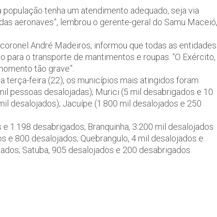
a população tenha um atendimento adequado, seja via
o das aeronaves”, lembrou o gerente-geral do Samu Maceió
ronel André Madeiros, informou que todas as entidades
o para o transporte de mantimentos e roupas. “O Exército,
momento tão grave”.
 terça-feira (22), os municípios mais atingidos foram
il pessoas desalojadas); Murici (5 mil desabrigados e 10
mil desalojados); Jacuípe (1.800 mil desalojados e 250
e 1.198 desabrigados; Branquinha, 3.200 mil desalojados
os e 800 desalojados; Quebrangulo, 4 mil desalojados e
gados; Satuba, 905 desalojados e 200 desabrigados