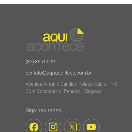
(82) 3551.5091
contato@aquiacontece.com.br
Avenida Antonio Candido Toledo Cabral, 149,
Dom Constantino. Penedo - Alagoas
Siga nas redes