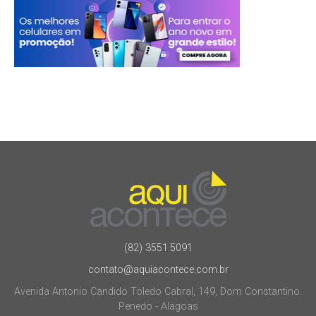
(82) 3551.5091
contato@aquiacontece.com.br
Avenida Antonio Candido Toledo Cabral, 149, Dom Constantino.
Penedo - Alagoas