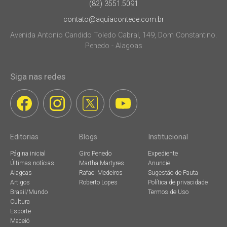
(82) 3551.5091
contato@aquiacontece.com.br
Avenida Antonio Candido Toledo Cabral, 149, Dom Constantino.
Penedo - Alagoas
Siga nas redes
Editorias
Blogs
Institucional
Página inicial
Giro Penedo
Expediente
Últimas notícias
Martha Martyres
Anuncie
Alagoas
Rafael Medeiros
Sugestão de Pauta
Artigos
Roberto Lopes
Política de privacidade
Brasil/Mundo
Termos de Uso
Cultura
Esporte
Maceió