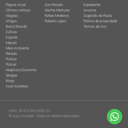
Página inicial
Giro Penedo
Expediente
Últimas notícias
Martha Martyres
Anuncie
Alagoas
Rafael Medeiros
Sugestão de Pauta
Artigos
Roberto Lopes
Política de privacidade
Brasil/Mundo
Termos de Uso
Cultura
Esporte
Maceió
Meio Ambiente
Penedo
Política
Policial
Negócios/Economia
Sergipe
Blogs
Você Acontece
CNPJ: 09.570.693/0001-22
© Aqui Acontece - Todos os direitos reservados