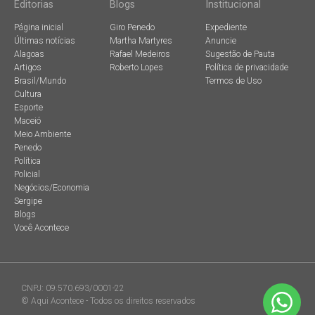
Editorias
Blogs
Institucional
Página inicial
Giro Penedo
Expediente
Últimas notícias
Martha Martyres
Anuncie
Alagoas
Rafael Medeiros
Sugestão de Pauta
Artigos
Roberto Lopes
Política de privacidade
Brasil/Mundo
Termos de Uso
Cultura
Esporte
Maceió
Meio Ambiente
Penedo
Política
Policial
Negócios/Economia
Sergipe
Blogs
Você Acontece
CNPJ: 09.570.693/0001-22
© Aqui Acontece - Todos os direitos reservados