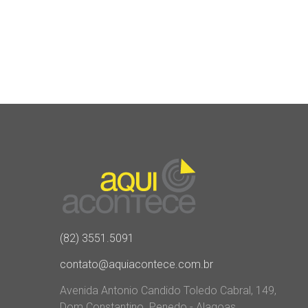
(82) 3551.5091
contato@aquiacontece.com.br
Avenida Antonio Candido Toledo Cabral, 149,
Dom Constantino. Penedo - Alagoas