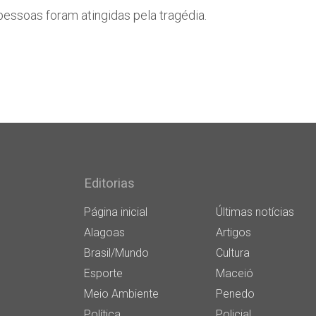
essoas foram atingidas pela tragédia.
Editorias
Página inicial
Últimas notícias
Alagoas
Artigos
Brasil/Mundo
Cultura
Esporte
Maceió
Meio Ambiente
Penedo
Política
Policial