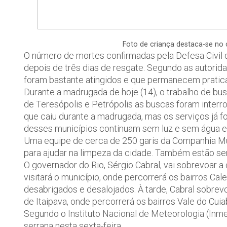
Foto de criança destaca-se no 
O número de mortes confirmadas pela Defesa Civil d
depois de três dias de resgate. Segundo as autorid
foram bastante atingidos e que permanecem pratic
Durante a madrugada de hoje (14), o trabalho de bu
de Teresópolis e Petrópolis as buscas foram interr
que caiu durante a madrugada, mas os serviços já f
desses municípios continuam sem luz e sem água e
Uma equipe de cerca de 250 garis da Companhia Mu
para ajudar na limpeza da cidade. Também estão se
O governador do Rio, Sérgio Cabral, vai sobrevoar 
visitará o município, onde percorrerá os bairros Ca
desabrigados e desalojados. À tarde, Cabral sobrevo
de Itaipava, onde percorrerá os bairros Vale do Cuia
Segundo o Instituto Nacional de Meteorologia (Inmet
serrana nesta sexta-feira.