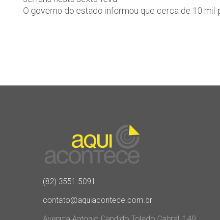
O governo do estado informou que cerca de 10 mil p
(82) 3551.5091
contato@aquiacontece.com.br
Avenida Antonio Candido Toledo Cabral, 149,