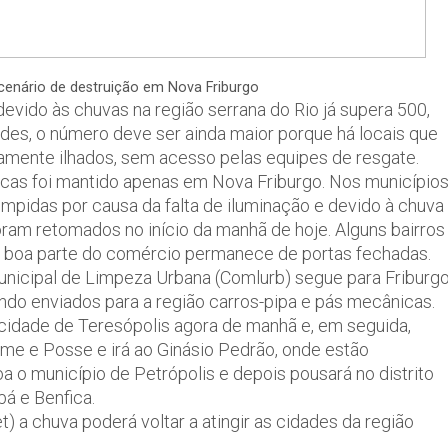
cenário de destruição em Nova Friburgo
evido às chuvas na região serrana do Rio já supera 500,
ades, o número deve ser ainda maior porque há locais que
amente ilhados, sem acesso pelas equipes de resgate.
scas foi mantido apenas em Nova Friburgo. Nos município
ompidas por causa da falta de iluminação e devido à chuva
oram retomados no início da manhã de hoje. Alguns bairros
 boa parte do comércio permanece de portas fechadas.
nicipal de Limpeza Urbana (Comlurb) segue para Friburg
ndo enviados para a região carros-pipa e pás mecânicas.
a cidade de Teresópolis agora de manhã e, em seguida,
leme e Posse e irá ao Ginásio Pedrão, onde estão
a o município de Petrópolis e depois pousará no distrito
bá e Benfica.
) a chuva poderá voltar a atingir as cidades da região