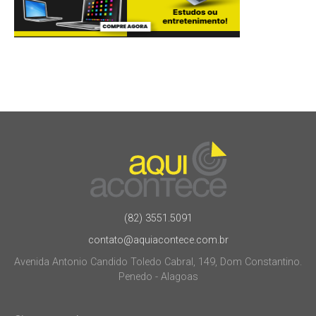
(82) 3551.5091
contato@aquiacontece.com.br
Avenida Antonio Candido Toledo Cabral, 149, Dom Constantino.
Penedo - Alagoas