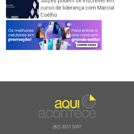
Juízes podem se inscrever em
curso de liderança com Marcial
Coêlho
(82) 3551.5091