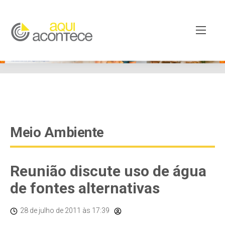
google-site-verification=EjSe5c8YipkwGd6E7NrnqocbcNz-
Xy8lpYSLnxw-AX8 google-site-verification:
googleb82de9a22cec23e8.html
Meio Ambiente
Reunião discute uso de água
de fontes alternativas
28 de julho de 2011
às 17:39