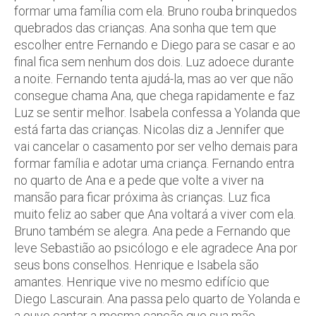
formar uma família com ela. Bruno rouba brinquedos
quebrados das crianças. Ana sonha que tem que
escolher entre Fernando e Diego para se casar e ao
final fica sem nenhum dos dois. Luz adoece durante
a noite. Fernando tenta ajudá-la, mas ao ver que não
consegue chama Ana, que chega rapidamente e faz
Luz se sentir melhor. Isabela confessa a Yolanda que
está farta das crianças. Nicolas diz a Jennifer que
vai cancelar o casamento por ser velho demais para
formar família e adotar uma criança. Fernando entra
no quarto de Ana e a pede que volte a viver na
mansão para ficar próxima às crianças. Luz fica
muito feliz ao saber que Ana voltará a viver com ela.
Bruno também se alegra. Ana pede a Fernando que
leve Sebastião ao psicólogo e ele agradece Ana por
seus bons conselhos. Henrique e Isabela são
amantes. Henrique vive no mesmo edifício que
Diego Lascurain. Ana passa pelo quarto de Yolanda e
a ouve cantar a mesma canção que sua mãe