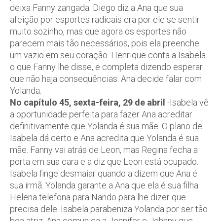
deixa Fanny zangada. Diego diz a Ana que sua
afeição por esportes radicais era por ele se sentir
muito sozinho, mas que agora os esportes não
parecem mais tão necessários, pois ela preenche
um vazio em seu coração. Henrique conta a Isabela
o que Fanny lhe disse, e completa dizendo esperar
que não haja consequências. Ana decide falar com
Yolanda.
No capítulo 45, sexta-feira, 29 de abril
-Isabela vê
a oportunidade perfeita para fazer Ana acreditar
definitivamente que Yolanda é sua mãe. O plano de
Isabela dá certo e Ana acredita que Yolanda é sua
mãe. Fanny vai atrás de Leon, mas Regina fecha a
porta em sua cara e a diz que Leon está ocupado.
Isabela finge desmaiar quando a dizem que Ana é
sua irmã. Yolanda garante a Ana que ela é sua filha.
Helena telefona para Nando para lhe dizer que
precisa dele. Isabela parabeniza Yolanda por ser tão
boa atriz. Ana comunica a Jennifer e Johnny que