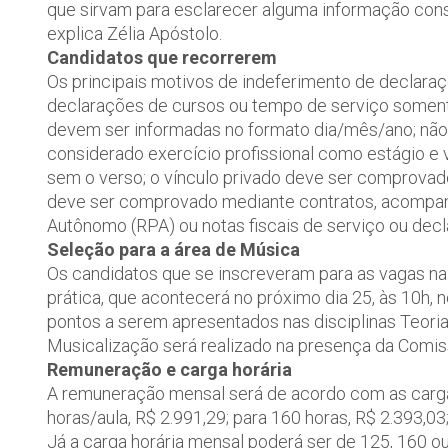
que sirvam para esclarecer alguma informação cons
explica Zélia Apóstolo.
Candidatos que recorrerem
Os principais motivos de indeferimento de declaraç
declarações de cursos ou tempo de serviço somente
devem ser informadas no formato dia/mês/ano; não 
considerado exercício profissional como estágio e v
sem o verso; o vínculo privado deve ser comprova
deve ser comprovado mediante contratos, acompa
Autônomo (RPA) ou notas fiscais de serviço ou dec
Seleção para a área de Música
Os candidatos que se inscreveram para as vagas na 
prática, que acontecerá no próximo dia 25, às 10h, 
pontos a serem apresentados nas disciplinas Teoria,
Musicalização será realizado na presença da Comis
Remuneração e carga horária
A remuneração mensal será de acordo com as carga
horas/aula, R$ 2.991,29; para 160 horas, R$ 2.393,03
Já a carga horária mensal poderá ser de 125, 160 o