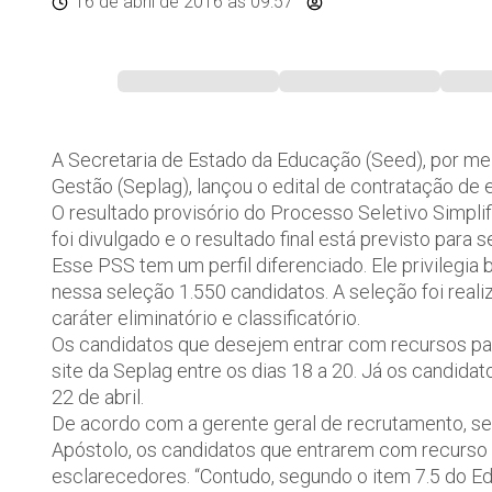
16 de abril de 2016
às 09:57
A Secretaria de Estado da Educação (Seed), por me
Gestão (Seplag), lançou o edital de contratação de 
O resultado provisório do Processo Seletivo Simpli
foi divulgado e o resultado final está previsto para s
Esse PSS tem um perfil diferenciado. Ele privilegi
nessa seleção 1.550 candidatos. A seleção foi real
caráter eliminatório e classificatório.
Os candidatos que desejem entrar com recursos pa
site da Seplag entre os dias 18 a 20. Já os candidat
22 de abril.
De acordo com a gerente geral de recrutamento, s
Apóstolo, os candidatos que entrarem com recurso
esclarecedores. “Contudo, segundo o item 7.5 do E