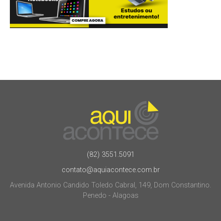
(82) 3551.5091
contato@aquiacontece.com.br
Avenida Antonio Candido Toledo Cabral, 149, Dom Constantino.
Penedo - Alagoas