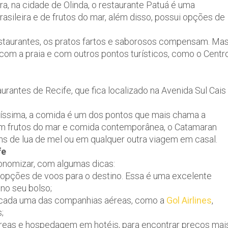
ra, na cidade de Olinda, o restaurante Patuá é uma
sileira e de frutos do mar, além disso, possui opções de
restaurantes, os pratos fartos e saborosos compensam. Mas
 com a praia e com outros pontos turísticos, como o Centr
urantes de Recife, que fica localizado na Avenida Sul Cais
elíssima, a comida é um dos pontos que mais chama a
 em frutos do mar e comida contemporânea, o Catamaran
s de lua de mel ou em qualquer outra viagem em casal.
fe
conomizar, com algumas dicas:
opções de voos para o destino. Essa é uma excelente
no seu bolso;
e cada uma das companhias aéreas, como a
Gol Airlines
,
;
eas e hospedagem em hotéis, para encontrar preços mai