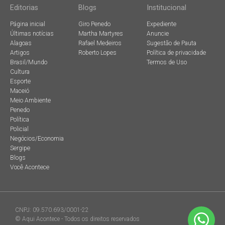
Editorias
Blogs
Institucional
Página inicial
Giro Penedo
Expediente
Últimas notícias
Martha Martyres
Anuncie
Alagoas
Rafael Medeiros
Sugestão de Pauta
Artigos
Roberto Lopes
Política de privacidade
Brasil/Mundo
Termos de Uso
Cultura
Esporte
Maceió
Meio Ambiente
Penedo
Política
Policial
Negócios/Economia
Sergipe
Blogs
Você Acontece
CNPJ: 09.570.693/0001-22
© Aqui Acontece - Todos os direitos reservados