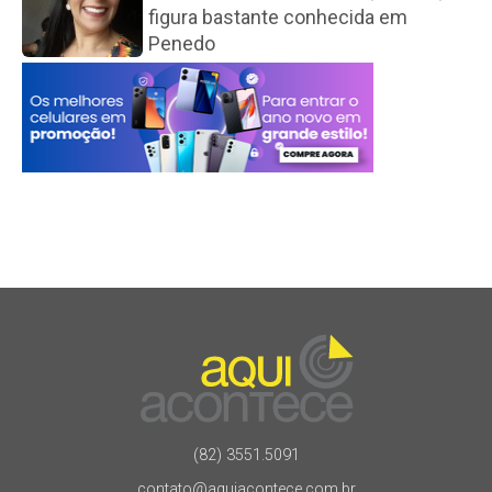
figura bastante conhecida em
Penedo
(82) 3551.5091
contato@aquiacontece.com.br