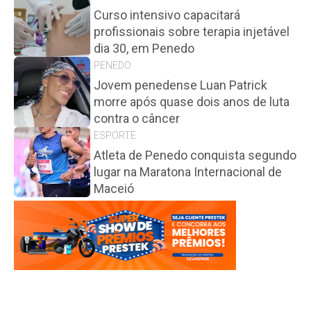
Curso intensivo capacitará
profissionais sobre terapia injetável
dia 30, em Penedo
PENEDO
Jovem penedense Luan Patrick
morre após quase dois anos de luta
contra o câncer
ESPORTE
Atleta de Penedo conquista segundo
lugar na Maratona Internacional de
Maceió