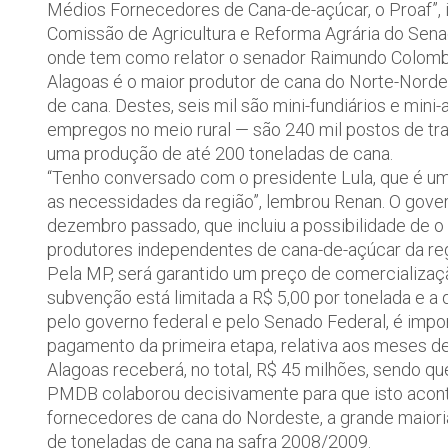
Médios Fornecedores de Cana-de-açúcar, o Proaf”, i
Comissão de Agricultura e Reforma Agrária do Sen
onde tem como relator o senador Raimundo Colom
Alagoas é o maior produtor de cana do Norte-Nordes
de cana. Destes, seis mil são mini-fundiários e mini
empregos no meio rural — são 240 mil postos de tr
uma produção de até 200 toneladas de cana.
“Tenho conversado com o presidente Lula, que é 
as necessidades da região”, lembrou Renan. O gove
dezembro passado, que incluiu a possibilidade de 
produtores independentes de cana-de-açúcar da re
Pela MP, será garantido um preço de comercializaç
subvenção está limitada a R$ 5,00 por tonelada e a 
pelo governo federal e pelo Senado Federal, é impor
pagamento da primeira etapa, relativa aos meses d
Alagoas receberá, no total, R$ 45 milhões, sendo que
PMDB colaborou decisivamente para que isto aconte
fornecedores de cana do Nordeste, a grande maiori
de toneladas de cana na safra 2008/2009.