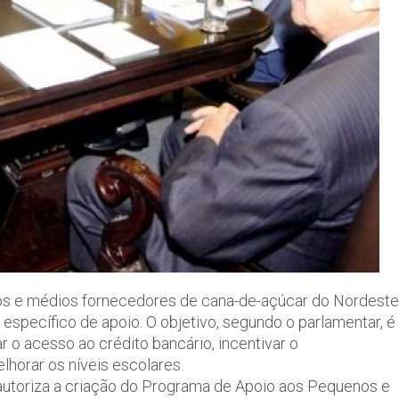
s e médios fornecedores de cana-de-açúcar do Nordeste
specífico de apoio. O objetivo, segundo o parlamentar, é
 o acesso ao crédito bancário, incentivar o
elhorar os níveis escolares.
e autoriza a criação do Programa de Apoio aos Pequenos e