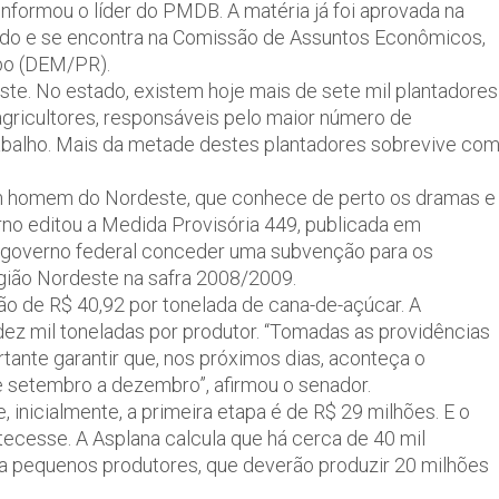
nformou o líder do PMDB. A matéria já foi aprovada na
ado e se encontra na Comissão de Assuntos Econômicos,
bo (DEM/PR).
te. No estado, existem hoje mais de sete mil plantadores
-agricultores, responsáveis pelo maior número de
abalho. Mais da metade destes plantadores sobrevive co
um homem do Nordeste, que conhece de perto os dramas e
rno editou a Medida Provisória 449, publicada em
o governo federal conceder uma subvenção para os
gião Nordeste na safra 2008/2009.
ão de R$ 40,92 por tonelada de cana-de-açúcar. A
dez mil toneladas por produtor. “Tomadas as providências
tante garantir que, nos próximos dias, aconteça o
e setembro a dezembro”, afirmou o senador.
, inicialmente, a primeira etapa é de R$ 29 milhões. E o
cesse. A Asplana calcula que há cerca de 40 mil
a pequenos produtores, que deverão produzir 20 milhões