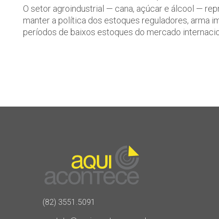
O setor agroindustrial — cana, açúcar e álcool — r
manter a política dos estoques reguladores, arma i
períodos de baixos estoques do mercado internaciona
(82) 3551.5091