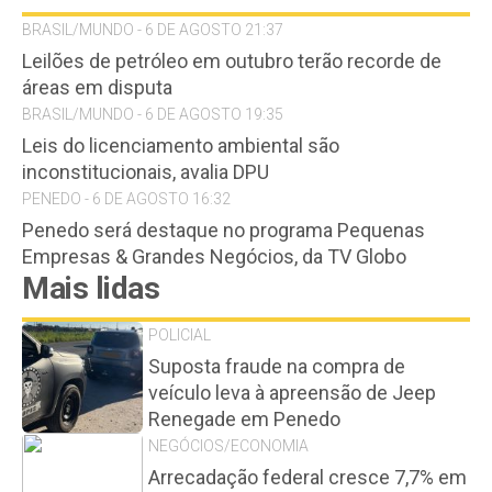
BRASIL/MUNDO - 6 DE AGOSTO 21:37
Leilões de petróleo em outubro terão recorde de
áreas em disputa
BRASIL/MUNDO - 6 DE AGOSTO 19:35
Leis do licenciamento ambiental são
inconstitucionais, avalia DPU
PENEDO - 6 DE AGOSTO 16:32
Penedo será destaque no programa Pequenas
Empresas & Grandes Negócios, da TV Globo
Mais lidas
POLICIAL
Suposta fraude na compra de
veículo leva à apreensão de Jeep
Renegade em Penedo
NEGÓCIOS/ECONOMIA
Arrecadação federal cresce 7,7% em