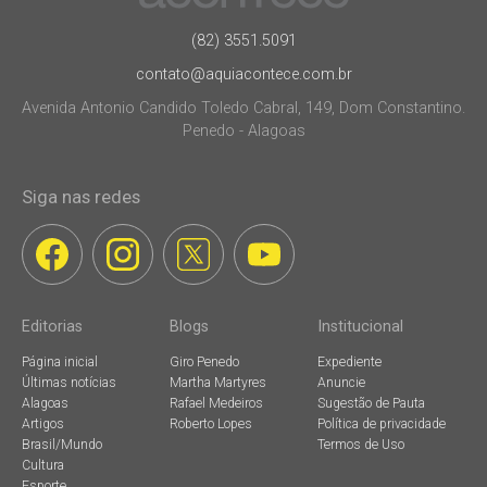
(82) 3551.5091
contato@aquiacontece.com.br
Avenida Antonio Candido Toledo Cabral, 149, Dom Constantino.
Penedo - Alagoas
Siga nas redes
Editorias
Blogs
Institucional
Página inicial
Giro Penedo
Expediente
Últimas notícias
Martha Martyres
Anuncie
Alagoas
Rafael Medeiros
Sugestão de Pauta
Artigos
Roberto Lopes
Política de privacidade
Brasil/Mundo
Termos de Uso
Cultura
Esporte