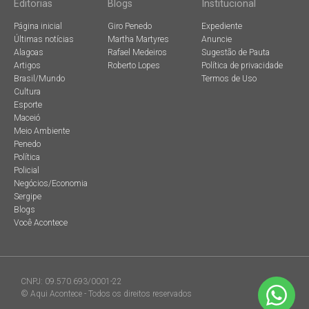
Editorias
Blogs
Institucional
Página inicial
Giro Penedo
Expediente
Últimas notícias
Martha Martyres
Anuncie
Alagoas
Rafael Medeiros
Sugestão de Pauta
Artigos
Roberto Lopes
Política de privacidade
Brasil/Mundo
Termos de Uso
Cultura
Esporte
Maceió
Meio Ambiente
Penedo
Política
Policial
Negócios/Economia
Sergipe
Blogs
Você Acontece
CNPJ: 09.570.693/0001-22
© Aqui Acontece - Todos os direitos reservados