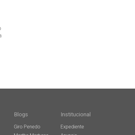
o
a
Blogs
Institucional
Giro Penedo
Expediente