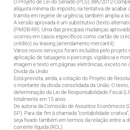
O Projeto de Lei do Senado (PLS) 386/2012-Compl
alíquota mínima do imposto, na tentativa de acabar c
tramita em regime de urgência, também amplia a lis
A versão aprovada é um substitutivo (texto alterna
(PMDB-RR). Uma das principais mudanças aprovadas
ocorreu em casos específicos como cartão de crédit
crédito) ou leasing (arrendamento mercantil).
Vários novos serviços foram incluídos pelo projeto 
aplicação de tatuagens e piercings; vigilância e mo
imagem e texto em páginas eletrônicas, exceto no ca
Dívida da União
Está prevista, ainda, a votação do Projeto de Resol
o montante da dívida consolidada da União. O texto
determinação da Lei de Responsabilidade Fiscal (L
totalmente em 15 anos.
De autoria da Comissão de Assuntos Econômicos (CA
SP). Para dar fim à chamada “contabilidade criativa”
seja fixado também em termos da relação entre a dív
corrente líquida (RCL).