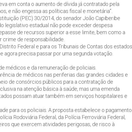
“leva em conta o aumento de dívida já contratado pela
nos, e não engessa as políticas fiscal e monetária”.
stituição (PEC) 30/2014, do senador João Capiberibe
do legislativo estadual não pode exceder despesa
O repasse de recursos superior a esse limite, bem como a
r crime de responsabilidade.
istrito Federal e para os Tribunais de Contas dos estado
o e agora precisa passar por uma segunda votação.
de médicos e da remuneração de policiais.
arência de médicos nas periferias das grandes cidades e
meio de consórcios públicos para a contratação de
exclusiva na atenção básica à saúde, mas uma emenda
ratados possam atuar também em serviços hospitalares e
ade para os policiais. A proposta estabelece o pagamento
lícia Rodoviária Federal, da Polícia Ferroviária Federal,
eiros que exercem atividades perigosas, de risco à