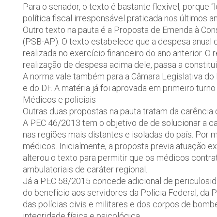
Para o senador, o texto é bastante flexível, porque 
política fiscal irresponsável praticada nos últimos a
Outro texto na pauta é a Proposta de Emenda à Con
(PSB-AP). O texto estabelece que a despesa anual 
realizada no exercício financeiro do ano anterior. 
realização de despesa acima dele, passa a constitui
A norma vale também para a Câmara Legislativa do D
e do DF. A matéria já foi aprovada em primeiro turn
Médicos e policiais
Outras duas propostas na pauta tratam da carência 
A PEC 46/2013 tem o objetivo de de solucionar a c
nas regiões mais distantes e isoladas do país. Por 
médicos. Inicialmente, a proposta previa atuação 
alterou o texto para permitir que os médicos cont
ambulatoriais de caráter regional.
Já a PEC 58/2015 concede adicional de periculosid
do benefício aos servidores da Polícia Federal, da Po
das polícias civis e militares e dos corpos de bomb
integridade física e psicológica.