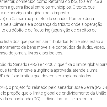
ementar, conhecido como Reforma do ISS, fixa em 2% a
om a guerra fiscal entre os municípios. O texto, que
ta de serviços atingidos pelo imposto.
tivo) da Câmara ao projeto, do senador Romero Jucá
 pela Câmara é a cobrança do tributo onde a operação
o ou débito e de factoring (aquisição de direitos de
na lista dos que podem ser tributados. Entre eles estão a
nitoramento de bens móveis; e conteúdos de áudio, vídeo,
so de jornais, livros e periódicos.
ução do Senado (PRS) 84/2007, que fixa o limite global par
, que também teve a urgência aprovada, atende a uma
RF) de fixar limites que devem ser implementados
E), o projeto foi relatado pelo senador José Serra (PSDB
, ele propõe que o limite global de endividamento da União
ida consolidada (DC) — dívida bruta — e a receita