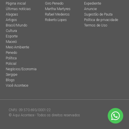
Página inicial
Giro Penedo
Expediente
Últimas notícias
Martha Martyres
Anuncie
Alagoas
Rafael Medeiros
Sugestão de Pauta
Artigos
Roberto Lopes
Política de privacidade
Brasil/Mundo
Termos de Uso
Cultura
Esporte
Maceió
Meio Ambiente
Penedo
Política
Policial
Negócios/Economia
Sergipe
Blogs
Você Acontece
CNPJ: 09.570.693/0001-22
© Aqui Acontece - Todos os direitos reservados