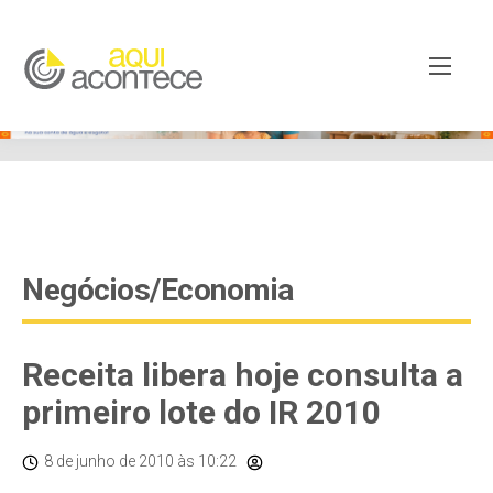
google-site-verification=EjSe5c8YipkwGd6E7NrnqocbcNz-
Xy8lpYSLnxw-AX8 google-site-verification:
googleb82de9a22cec23e8.html
Negócios/Economia
Receita libera hoje consulta a
primeiro lote do IR 2010
8 de junho de 2010
às 10:22