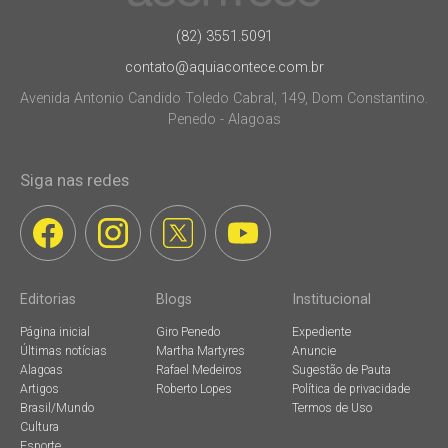
(82) 3551.5091
contato@aquiacontece.com.br
Avenida Antonio Candido Toledo Cabral, 149, Dom Constantino.
Penedo - Alagoas
Siga nas redes
Editorias
Blogs
Institucional
Página inicial
Giro Penedo
Expediente
Últimas notícias
Martha Martyres
Anuncie
Alagoas
Rafael Medeiros
Sugestão de Pauta
Artigos
Roberto Lopes
Política de privacidade
Brasil/Mundo
Termos de Uso
Cultura
Esporte