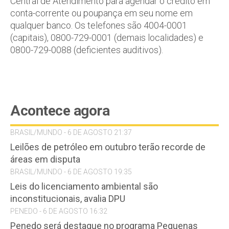
Central de Atendimento para agendar o crédito em
conta-corrente ou poupança em seu nome em
qualquer banco. Os telefones são 4004-0001
(capitais), 0800-729-0001 (demais localidades) e
0800-729-0088 (deficientes auditivos).
Acontece agora
BRASIL/MUNDO - 6 DE AGOSTO 21:37
Leilões de petróleo em outubro terão recorde de
áreas em disputa
BRASIL/MUNDO - 6 DE AGOSTO 19:35
Leis do licenciamento ambiental são
inconstitucionais, avalia DPU
PENEDO - 6 DE AGOSTO 16:32
Penedo será destaque no programa Pequenas