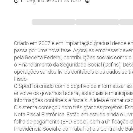
11 de junho de 2011
às 10:47
Criado em 2007 e em implantação gradual desde entã
passa por uma nova fase. Agora, as empresas devem 
pela Receita Federal, contribuições sociais como o
o Financiamento da Seguridade Social (Cofins). Des
operações sai dos livros contábeis e os dados se t
Fisco.
O Sped foi criado com o objetivo de informatizar as
envolve os governos federal, estaduais e municipa
informações contábeis e fiscais. A ideia é tornar c
O sistema começou com três grandes projetos: Escrit
Nota Fiscal Eletrônica. Estão em estudo ainda o Livr
folha de pagamento (EFD-Social, com a unificação d
Previdência Social e do Trabalho) e a Central de Ba