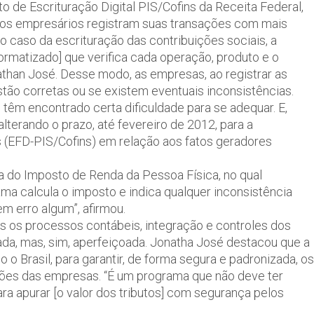
to de Escrituração Digital PIS/Cofins da Receita Federal,
 os empresários registram suas transações com mais
No caso da escrituração das contribuições sociais, a
ormatizado] que verifica cada operação, produto e o
nathan José. Desse modo, as empresas, ao registrar as
tão corretas ou se existem eventuais inconsistências.
êm encontrado certa dificuldade para se adequar. E,
alterando o prazo, até fevereiro de 2012, para a
ns (EFD-PIS/Cofins) em relação aos fatos geradores
a do Imposto de Renda da Pessoa Física, no qual
a calcula o imposto e indica qualquer inconsistência
m erro algum”, afirmou.
os os processos contábeis, integração e controles dos
izada, mas, sim, aperfeiçoada. Jonatha José destacou que a
o o Brasil, para garantir, de forma segura e padronizada, os
ções das empresas. “É um programa que não deve ter
ra apurar [o valor dos tributos] com segurança pelos