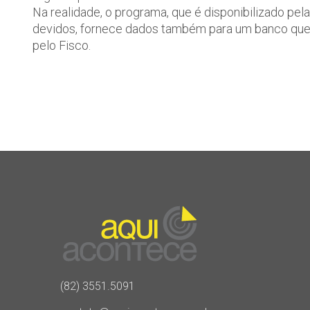
Na realidade, o programa, que é disponibilizado pe
devidos, fornece dados também para um banco que po
pelo Fisco.
(82) 3551.5091