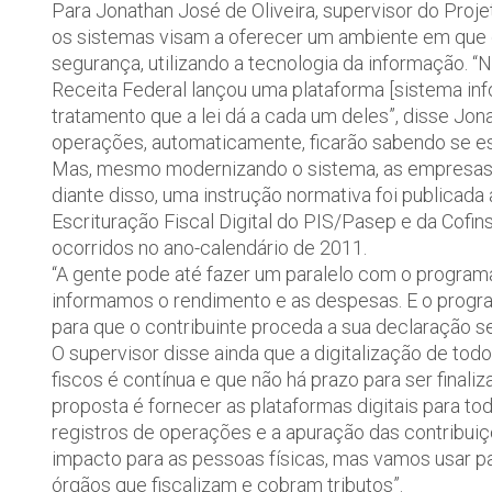
Para Jonathan José de Oliveira, supervisor do Proje
os sistemas visam a oferecer um ambiente em que
segurança, utilizando a tecnologia da informação. “
Receita Federal lançou uma plataforma [sistema inf
tratamento que a lei dá a cada um deles”, disse Jo
operações, automaticamente, ficarão sabendo se es
Mas, mesmo modernizando o sistema, as empresas t
diante disso, uma instrução normativa foi publicada 
Escrituração Fiscal Digital do PIS/Pasep e da Cofi
ocorridos no ano-calendário de 2011.
“A gente pode até fazer um paralelo com o program
informamos o rendimento e as despesas. E o program
para que o contribuinte proceda a sua declaração se
O supervisor disse ainda que a digitalização de tod
fiscos é contínua e que não há prazo para ser final
proposta é fornecer as plataformas digitais para tod
registros de operações e a apuração das contribui
impacto para as pessoas físicas, mas vamos usar pa
órgãos que fiscalizam e cobram tributos”.