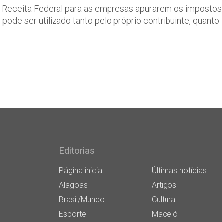
la Receita Federal para as empresas apurarem os impostos
de ser utilizado tanto pelo próprio contribuinte, quanto
Editorias
Página inicial
Últimas notícias
Alagoas
Artigos
Brasil/Mundo
Cultura
Esporte
Maceió