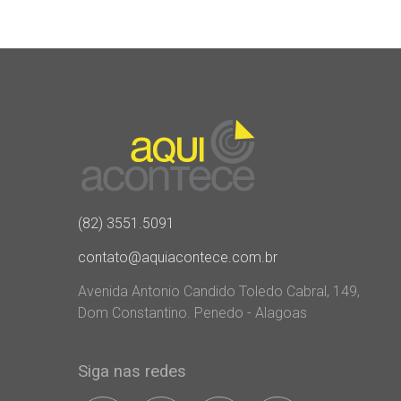
(82) 3551.5091
contato@aquiacontece.com.br
Avenida Antonio Candido Toledo Cabral, 149,
Dom Constantino. Penedo - Alagoas
Siga nas redes