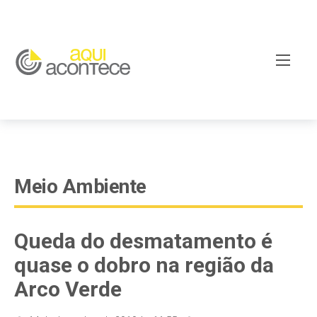
google-site-verification=EjSe5c8YipkwGd6E7NrnqocbcNz-
Xy8lpYSLnxw-AX8 google-site-verification:
googleb82de9a22cec23e8.html
Meio Ambiente
Queda do desmatamento é
quase o dobro na região da
Arco Verde