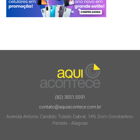
(82) 3551.5091
contato@aquiacontece.com.br
Avenida Antonio Candido Toledo Cabral, 149, Dom Constantino.
Penedo - Alagoas