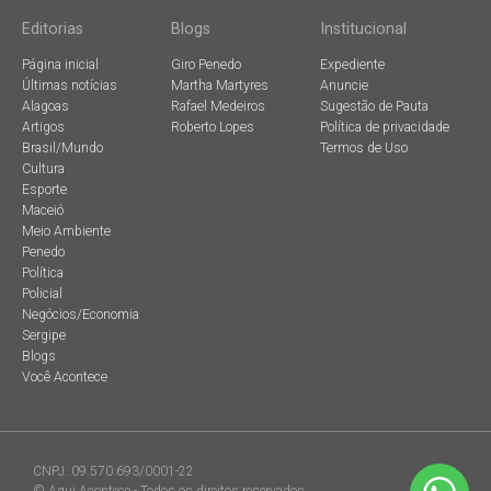
Editorias
Blogs
Institucional
Página inicial
Giro Penedo
Expediente
Últimas notícias
Martha Martyres
Anuncie
Alagoas
Rafael Medeiros
Sugestão de Pauta
Artigos
Roberto Lopes
Política de privacidade
Brasil/Mundo
Termos de Uso
Cultura
Esporte
Maceió
Meio Ambiente
Penedo
Política
Policial
Negócios/Economia
Sergipe
Blogs
Você Acontece
CNPJ: 09.570.693/0001-22
© Aqui Acontece - Todos os direitos reservados