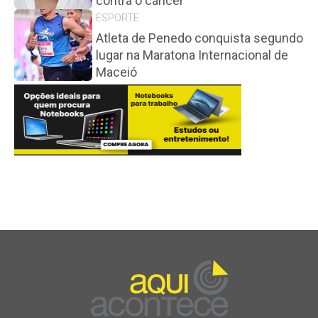
contra o câncer
ESPORTE
Atleta de Penedo conquista segundo
lugar na Maratona Internacional de
Maceió