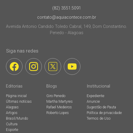
(82) 3551.5091
contato@aquiacontece.com.br
Avenida Antonio Candido Toledo Cabral, 149, Dom Constantino.
Penedo - Alagoas
Siga nas redes
Editorias
Blogs
Institucional
Página inicial
Giro Penedo
Expediente
Últimas notícias
Martha Martyres
Anuncie
Alagoas
Rafael Medeiros
Sugestão de Pauta
Artigos
Roberto Lopes
Política de privacidade
Brasil/Mundo
Termos de Uso
Cultura
Esporte