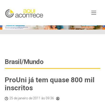
google-site-verification=EjSe5c8YipkwGd6E7NrnqocbcNz-
Xy8lpYSLnxw-AX8 google-site-verification:
googleb82de9a22cec23e8.html
Brasil/Mundo
ProUni já tem quase 800 mil
inscritos
25 de janeiro de 2011
às 09:36