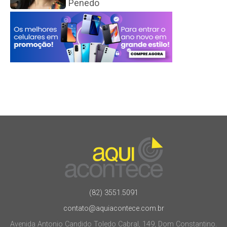
Penedo
(82) 3551.5091
contato@aquiacontece.com.br
Avenida Antonio Candido Toledo Cabral, 149, Dom Constantino.