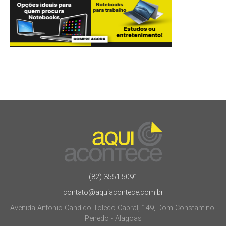
(82) 3551.5091
contato@aquiacontece.com.br
Avenida Antonio Candido Toledo Cabral, 149, Dom Constantino.
Penedo - Alagoas